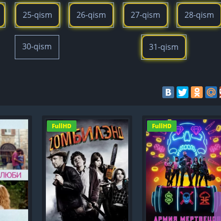
25-qism
26-qism
27-qism
28-qism
30-qism
31-qism
FullHD
FullHD