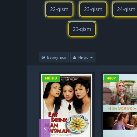
22-qism
23-qism
24-qism
29-qism
Вернуться
Инфо
FullHD
480P