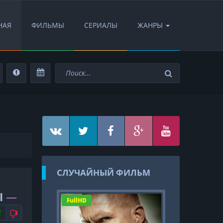
НАЯ
ФИЛЬМЫ
СЕРИАЛЫ
ЖАНРЫ
СЛУЧАЙНЫЙ ФИЛЬМ
I
—
FullHD
АВИТСЯ
НЕ НРАВИТСЯ
2