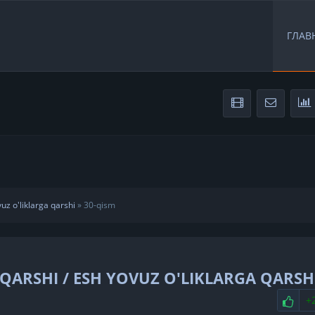
ГЛАВ
uz o'liklarga qarshi
»
30-qism
ARSHI / ESH YOVUZ O'LIKLARGA QARSH
НР
+