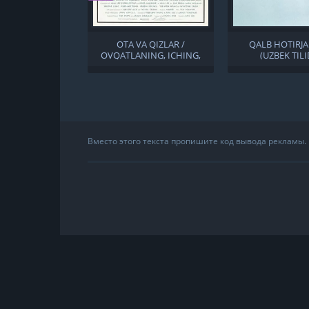
OTA VA QIZLAR /
QALB HOTIRJA
OVQATLANING, ICHING,
(UZBEK TILI
ERKAK, AYOL UZBEK TILIDA
Вместо этого текста пропишите код вывода рекламы.