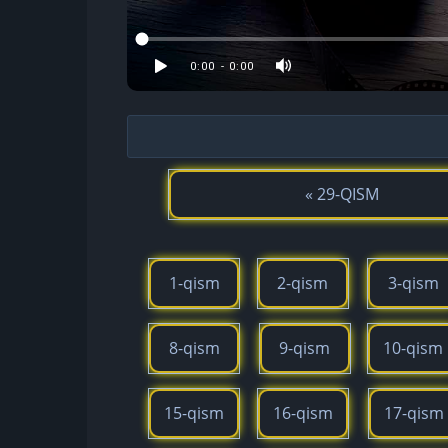
« 29-QISM
1-qism
2-qism
3-qism
8-qism
9-qism
10-qism
15-qism
16-qism
17-qism