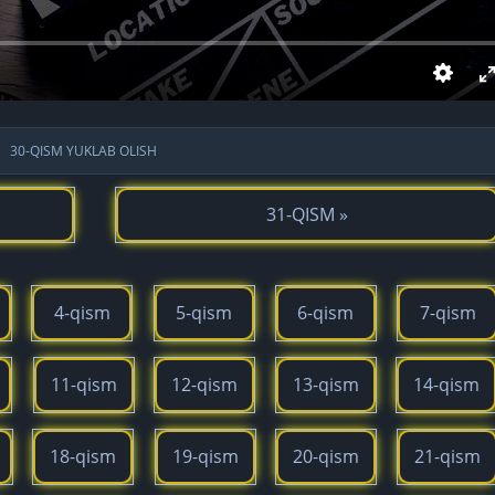
30-QISM YUKLAB OLISH
31-QISM »
4-qism
5-qism
6-qism
7-qism
11-qism
12-qism
13-qism
14-qism
18-qism
19-qism
20-qism
21-qism