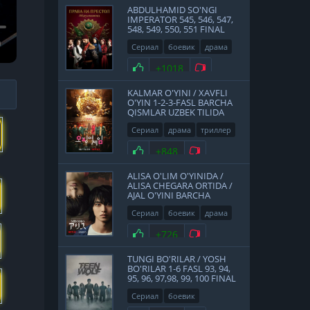
ABDULHAMID SO'NGI
IMPERATOR 545, 546, 547,
548, 549, 550, 551 FINAL
QISMLAR UZBEK TILIDA
Сериал
боевик
драма
история
2017
Нравится
+1018
Не нравится
KALMAR O'YINI / XAVFLI
O'YIN 1-2-3-FASL BARCHA
QISMLAR UZBEK TILIDA
Сериал
драма
триллер
2021
Нравится
+848
Не нравится
ALISA O'LIM O'YINIDA /
ALISA CHEGARA ORTIDA /
AJAL O'YINI BARCHA
QISMLAR UZBEK TILIDA
Сериал
боевик
драма
фантастика
Япония
Нравится
+726
Не нравится
2020
TUNGI BO'RILAR / YOSH
BO'RILAR 1-6 FASL 93, 94,
95, 96, 97,98, 99, 100 FINAL
QISMLAR UZBEK TILIDA
Сериал
боевик