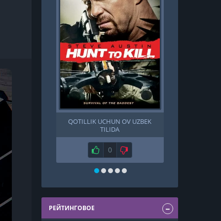
QOTILLIK UCHUN OV UZBEK
BAXT / IKKI 
TILIDA
ITTIFOQ B
UZBE
Нравится
0
Не нравится
Н
РЕЙТИНГОВОЕ