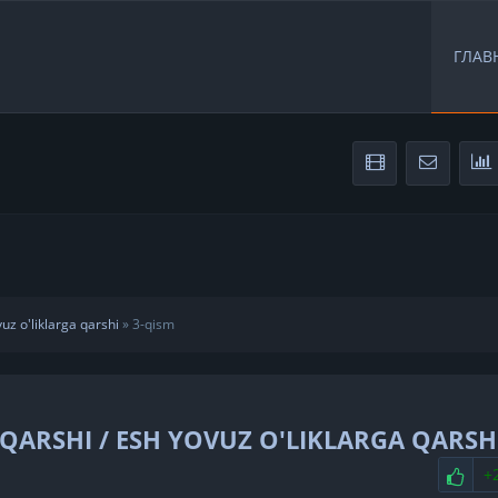
ГЛАВ
uz o'liklarga qarshi
»
3-qism
ARSHI / ESH YOVUZ O'LIKLARGA QARSH
НР
+