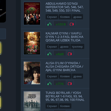
ABDULHAMID SO'NGI
IMPERATOR 545, 546, 547,
548, 549, 550, 551 FINAL
QISMLAR UZBEK TILIDA
Сериал
боевик
драма
история
2017
Нравится
+1018
Не нравится
KALMAR O'YINI / XAVFLI
O'YIN 1-2-3-FASL BARCHA
QISMLAR UZBEK TILIDA
Сериал
драма
триллер
2021
Нравится
+848
Не нравится
ALISA O'LIM O'YINIDA /
ALISA CHEGARA ORTIDA /
AJAL O'YINI BARCHA
QISMLAR UZBEK TILIDA
Сериал
боевик
драма
фантастика
Япония
Нравится
+726
Не нравится
2020
TUNGI BO'RILAR / YOSH
BO'RILAR 1-6 FASL 93, 94,
95, 96, 97,98, 99, 100 FINAL
QISMLAR UZBEK TILIDA
Сериал
боевик