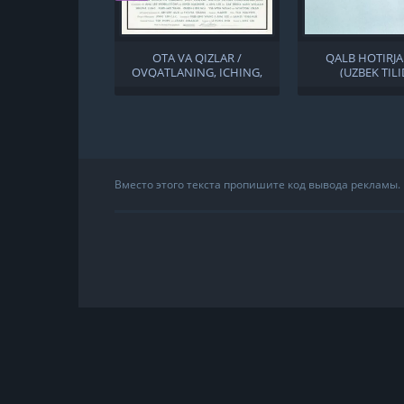
OTA VA QIZLAR /
QALB HOTIRJA
OVQATLANING, ICHING,
(UZBEK TILI
ERKAK, AYOL UZBEK TILIDA
Вместо этого текста пропишите код вывода рекламы.