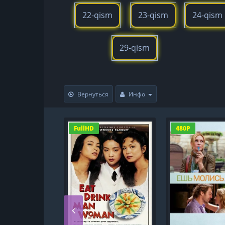
22-qism
23-qism
24-qism
29-qism
Вернуться
Инфо
FullHD
480P