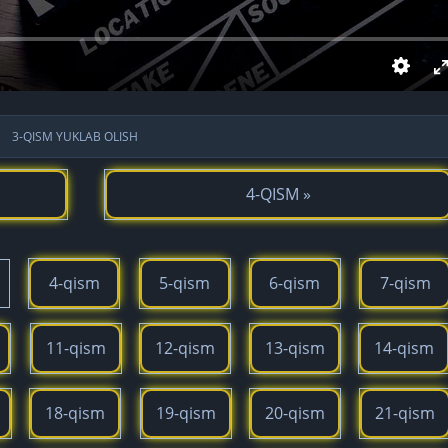
3-QISM YUKLAB OLISH
4-QISM »
4-qism
5-qism
6-qism
7-qism
11-qism
12-qism
13-qism
14-qism
18-qism
19-qism
20-qism
21-qism