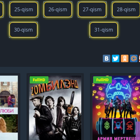
25-qism
26-qism
27-qism
28-qism
30-qism
31-qism
FullHD
FullHD