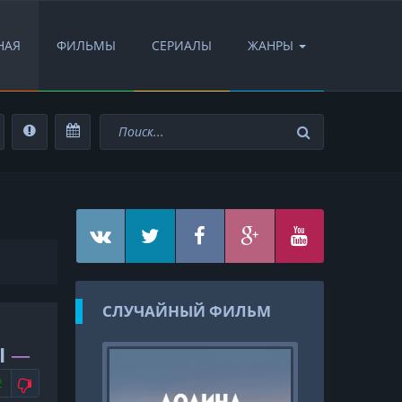
НАЯ
ФИЛЬМЫ
СЕРИАЛЫ
ЖАНРЫ
СЛУЧАЙНЫЙ ФИЛЬМ
I
—
FullHD
АВИТСЯ
НЕ НРАВИТСЯ
2