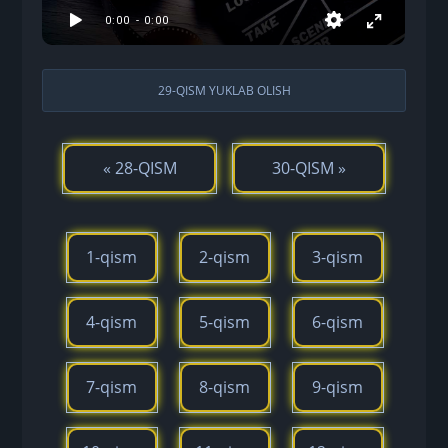
29-QISM YUKLAB OLISH
« 28-QISM
30-QISM »
1-qism
2-qism
3-qism
4-qism
5-qism
6-qism
7-qism
8-qism
9-qism