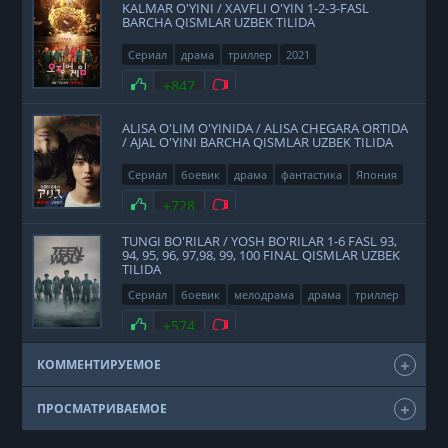
KALMAR O'YINI / XAVFLI O'YIN 1-2-3-FASL
BARCHA QISMLAR UZBEK TILIDA
Сериал
драма
триллер
2021
Нравится
+847
Не нравится
ALISA O'LIM O'YINIDA / ALISA CHEGARA ORTIDA
/ AJAL O'YINI BARCHA QISMLAR UZBEK TILIDA
Сериал
боевик
драма
фантастика
Япония
2020
Нравится
+728
Не нравится
TUNGI BO'RILAR / YOSH BO'RILAR 1-6 FASL 93,
94, 95, 96, 97,98, 99, 100 FINAL QISMLAR UZBEK
TILIDA
Сериал
боевик
мелодрама
драма
триллер
фэнтези
США
2011
Нравится
+574
Не нравится
КОММЕНТИРУЕМОЕ
ПРОСМАТРИВАЕМОЕ