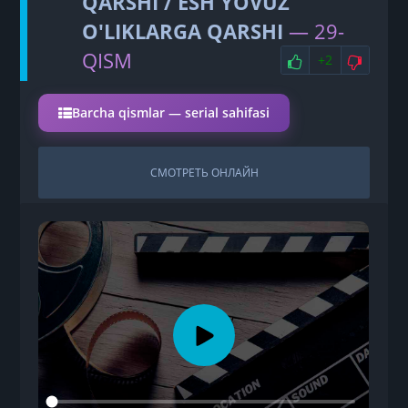
QARSHI / ESH YOVUZ
O'LIKLARGA QARSHI
— 29-
НРАВИТСЯ
НЕ 
QISM
+2
Barcha qismlar — serial sahifasi
СМОТРЕТЬ ОНЛАЙН