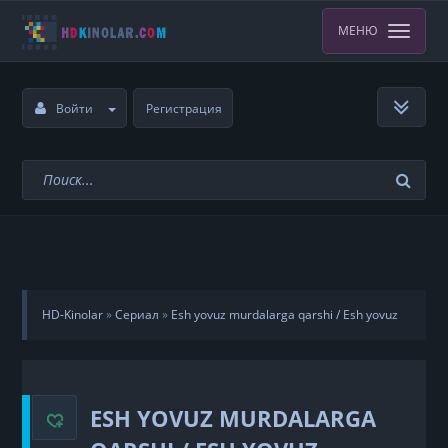
МЕНЮ
Войти
Регистрация
HD-Kinolar
»
Сериал
»
Esh yovuz murdalarga qarshi / Esh yovuz
o'liklarga qarshi
»
29-qism
ESH YOVUZ MURDALARGA