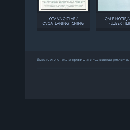
OTA VA QIZLAR /
QALB HOTIRJA
OVQATLANING, ICHING,
(UZBEK TILI
ERKAK, AYOL UZBEK TILIDA
Вместо этого текста пропишите код вывода рекламы.