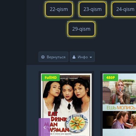
22-qism
23-qism
24-qism
29-qism
Вернуться
Инфо
FullHD
480P