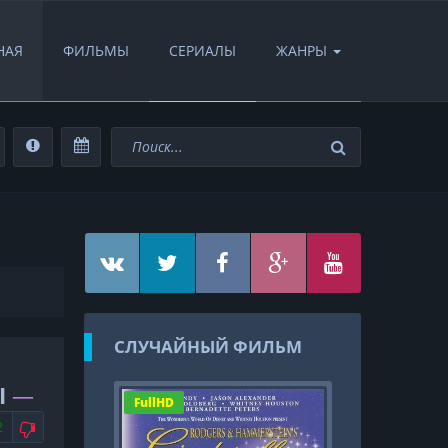
НАЯ
ФИЛЬМЫ
СЕРИАЛЫ
ЖАНРЫ
СЛУЧАЙНЫЙ ФИЛЬМ
I
—
FullHD
FullHD
АВИТСЯ
НЕ НРАВИТСЯ
2