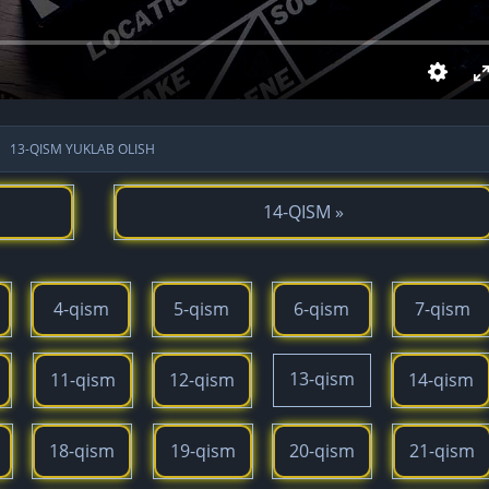
13-QISM YUKLAB OLISH
14-QISM »
4-qism
5-qism
6-qism
7-qism
13-qism
11-qism
12-qism
14-qism
18-qism
19-qism
20-qism
21-qism