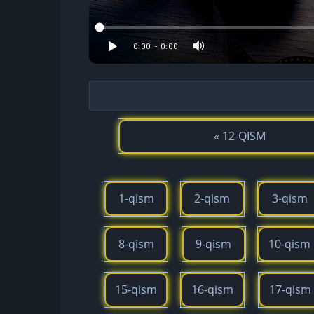
« 12-QISM
1-qism
2-qism
3-qism
8-qism
9-qism
10-qism
15-qism
16-qism
17-qism