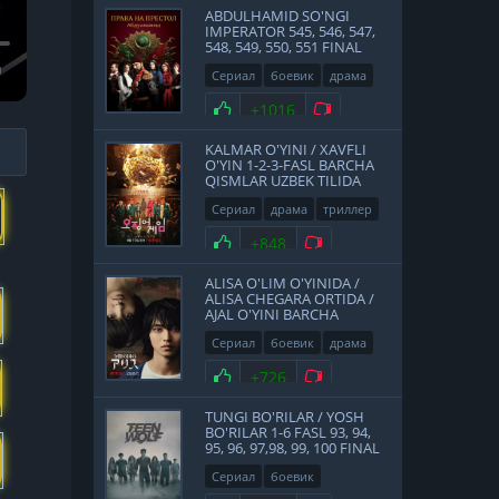
ABDULHAMID SO'NGI
IMPERATOR 545, 546, 547,
548, 549, 550, 551 FINAL
QISMLAR UZBEK TILIDA
Сериал
боевик
драма
история
2017
Нравится
+1016
Не нравится
KALMAR O'YINI / XAVFLI
O'YIN 1-2-3-FASL BARCHA
QISMLAR UZBEK TILIDA
Сериал
драма
триллер
2021
Нравится
+848
Не нравится
ALISA O'LIM O'YINIDA /
ALISA CHEGARA ORTIDA /
AJAL O'YINI BARCHA
QISMLAR UZBEK TILIDA
Сериал
боевик
драма
фантастика
Япония
Нравится
+726
Не нравится
2020
TUNGI BO'RILAR / YOSH
BO'RILAR 1-6 FASL 93, 94,
95, 96, 97,98, 99, 100 FINAL
QISMLAR UZBEK TILIDA
Сериал
боевик