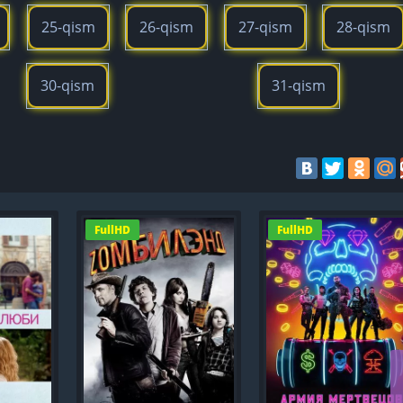
25-qism
26-qism
27-qism
28-qism
30-qism
31-qism
FullHD
FullHD