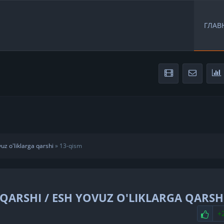
ГЛАВ
uz o'liklarga qarshi
»
13-qism
ARSHI / ESH YOVUZ O'LIKLARGA QARSH
НР
+