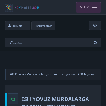
МЕНЮ
Войти
Регистрация
HD-Kinolar
»
Сериал
»
Esh yovuz murdalarga qarshi / Esh yovuz
o'liklarga qarshi
»
12-qism
ESH YOVUZ MURDALARGA