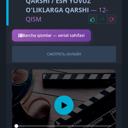
QARSHI / ESH YOVUZ
O'LIKLARGA QARSHI
— 12-
НРАВИТСЯ
НЕ 
QISM
+2
Barcha qismlar — serial sahifasi
СМОТРЕТЬ ОНЛАЙН