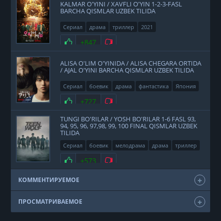
KALMAR O'YINI / XAVFLI O'YIN 1-2-3-FASL
BARCHA QISMLAR UZBEK TILIDA
Сериал
драма
триллер
2021
Нравится
+847
Не нравится
ALISA O'LIM O'YINIDA / ALISA CHEGARA ORTIDA
/ AJAL O'YINI BARCHA QISMLAR UZBEK TILIDA
Сериал
боевик
драма
фантастика
Япония
2020
Нравится
+727
Не нравится
TUNGI BO'RILAR / YOSH BO'RILAR 1-6 FASL 93,
94, 95, 96, 97,98, 99, 100 FINAL QISMLAR UZBEK
TILIDA
Сериал
боевик
мелодрама
драма
триллер
фэнтези
США
2011
Нравится
+573
Не нравится
КОММЕНТИРУЕМОЕ
ПРОСМАТРИВАЕМОЕ