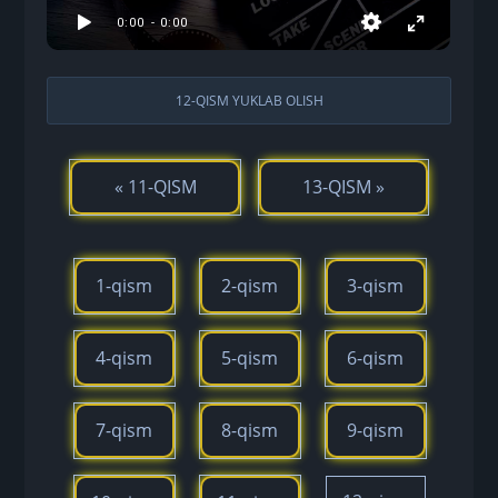
12-QISM YUKLAB OLISH
« 11-QISM
13-QISM »
1-qism
2-qism
3-qism
4-qism
5-qism
6-qism
7-qism
8-qism
9-qism