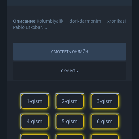
Описание:
Kolumbiyalik dori-darmonim xronikasi
Pablo Eskobar....
СМОТРЕТЬ ОНЛАЙН
СКАЧАТЬ
1-qism
2-qism
3-qism
4-qism
5-qism
6-qism