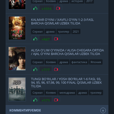
Сериал
боевик
драма
история
2017
Нравится
+1016
Не нравится
KALMAR O'YINI / XAVFLI O'YIN 1-2-3-FASL
BARCHA QISMLAR UZBEK TILIDA
Сериал
драма
триллер
2021
Нравится
+847
Не нравится
ALISA O'LIM O'YINIDA / ALISA CHEGARA ORTIDA
/ AJAL O'YINI BARCHA QISMLAR UZBEK TILIDA
Сериал
боевик
драма
фантастика
Япония
2020
Нравится
+727
Не нравится
TUNGI BO'RILAR / YOSH BO'RILAR 1-6 FASL 93,
94, 95, 96, 97,98, 99, 100 FINAL QISMLAR UZBEK
TILIDA
Сериал
боевик
мелодрама
драма
триллер
фэнтези
США
2011
Нравится
+573
Не нравится
КОММЕНТИРУЕМОЕ