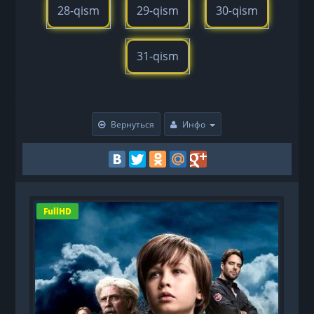
28-qism
29-qism
30-qism
31-qism
Вернуться
Инфо
FullHD