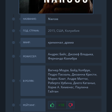
Narcos
НАЗВАНИЕ:
2015, США, Колумбия
ГОД, СТРАНА:
криминал
,
драма
ЖАНР:
Андрес Байс
,
Джозеф Владыка
,
РЕЖИССЕР:
Фернандо Коимбра
Вагнер Моура
,
Бойд Холбрук
,
Педро Паскаль
,
Джоанна Кристи
,
Морис Комт
,
Андре Маттос
,
В РОЛЯХ:
Роберто Урбина
,
Диего Катаньо
,
Хорхе А. Хименес
,
Паулина
Гайтан
Нравится
+18
Не нравится
РЕЙТИНГ: