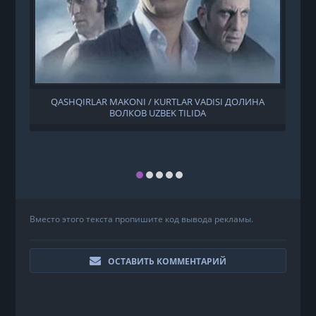
QASHQIRLAR MAKONI / KURTLAR VADISI ДОЛИНА
ВОЛКОВ UZBEK TILIDA
Вместо этого текста пропишите код вывода рекламы.
ОСТАВИТЬ КОММЕНТАРИЙ