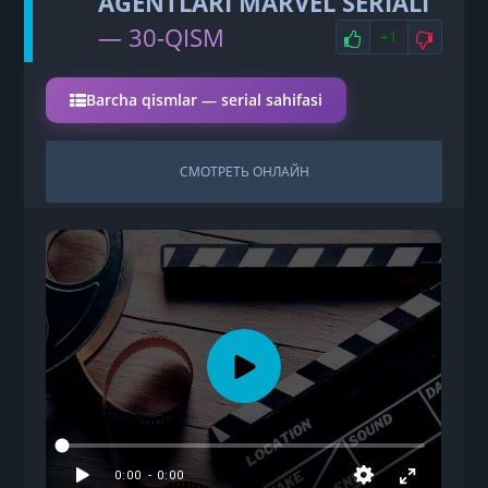
AGENTLARI MARVEL SERIALI
НРАВИТСЯ
НЕ 
— 30-QISM
+1
Barcha qismlar — serial sahifasi
СМОТРЕТЬ ОНЛАЙН