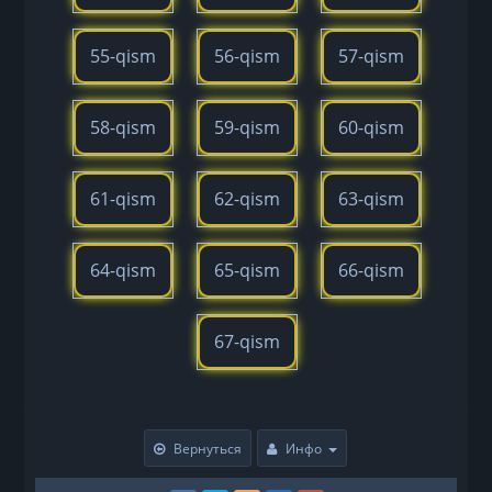
55-qism
56-qism
57-qism
58-qism
59-qism
60-qism
61-qism
62-qism
63-qism
64-qism
65-qism
66-qism
67-qism
Вернуться
Инфо