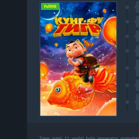
FullHD
Tiger ismli 11 yoshli bola imperator xizmati