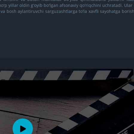
ko'p yillar oldin g'oyib bo'lgan afsonaviy qo'riqchini uchratadi. Ular 
 va bosh aylantiruvchi sarguzashtlarga to'la xavfli sayohatga borish