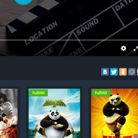
FullHD
FullHD