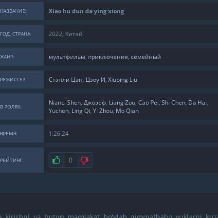
Xiao hu dun da ying xiong
НАЗВАНИЕ:
2022, Китай
ГОД, СТРАНА:
мультфильм
,
приключения
,
семейный
ЖАНР:
Стэнли Цан
,
Цзоу И
,
Xiuping Liu
РЕЖИССЕР:
Nianci Shen
,
Джозеф
,
Liang Zou
,
Cao Pei
,
Shi Chen
,
Da Hai
,
В РОЛЯХ:
Yuchen
,
Ling Qi
,
Yi Zhou
,
Mo Qian
1:26:24
ВРЕМЯ:
Нравится
0
Не нравится
РЕЙТИНГ:
ga kirishni va butun mamlakat bo'ylab qimmatbaho yuklarni kuz