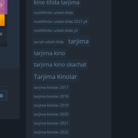
kino tilida tarjima
multfilmlar uzbek tilida
multfilmlar uzbek tilida 2021 yil
multfilmlar uzbek tilida yil
EK
KUNG-FU TEZLIGI / KUNG-
FU USLUBIDAGI
tarjima
serial uzbek tilida
NAMOYISHLAR / KUNG-FU
JANGI UZBEK TILIDA
tarjima kino
tarjima kino skachat
Tarjima Kinolar
tarjima kinolar 2017
0
)
tarjima kinolar 2018
tarjima kinolar 2019
tarjima kinolar 2020
tarjima kinolar 2021
tarjima kinolar 2022