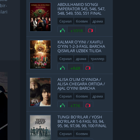
ABDULHAMID SO'NGI
bir-
IMPERATOR 545, 546, 547,
lari
548, 549, 550, 551 FINAL
QISMLAR UZBEK TILIDA
Сериал
боевик
драма
история
2017
Нравится
+1018
Не нравится
KALMAR O'YINI / XAVFLI
O'YIN 1-2-3-FASL BARCHA
QISMLAR UZBEK TILIDA
Сериал
драма
триллер
2021
Нравится
+848
Не нравится
ALISA O'LIM O'YINIDA /
ALISA CHEGARA ORTIDA /
AJAL O'YINI BARCHA
QISMLAR UZBEK TILIDA
Сериал
боевик
драма
фантастика
Япония
Нравится
+726
Не нравится
2020
TUNGI BO'RILAR / YOSH
BO'RILAR 1-6 FASL 93, 94,
95, 96, 97,98, 99, 100 FINAL
QISMLAR UZBEK TILIDA
Сериал
боевик