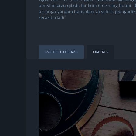
borishni orzu qiladi. Bir kuni u o'zining butini - 
birlariga yordam berishlari va sehrli, jodugarlik
kerak bo'ladi.
СМОТРЕТЬ ОНЛАЙН
СКАЧАТЬ