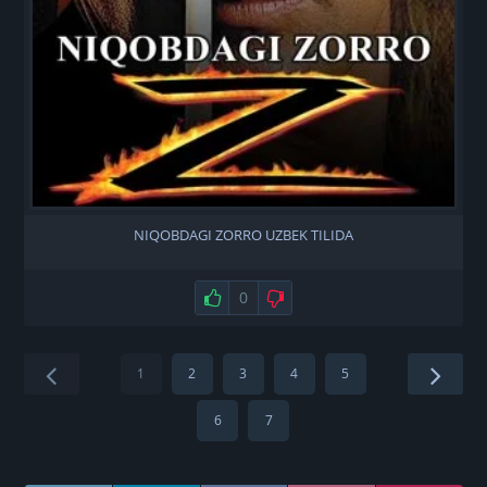
NIQOBDAGI ZORRO UZBEK TILIDA
Нравится
0
Не нравится
1
2
3
4
5
6
7