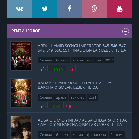
РЕЙТИНГОВОЕ
ABDULHAMID SO'NGI IMPERATOR 545, 546, 547,
548, 549, 550, 551 FINAL QISMLAR UZBEK TILIDA
Сериал
боевик
драма
история
2017
Нравится
+1019
Не нравится
KALMAR O'YINI / XAVFLI O'YIN 1-2-3-FASL
BARCHA QISMLAR UZBEK TILIDA
Сериал
драма
триллер
2021
Нравится
+848
Не нравится
ALISA O'LIM O'YINIDA / ALISA CHEGARA ORTIDA
/ AJAL O'YINI BARCHA QISMLAR UZBEK TILIDA
Сериал
боевик
драма
фантастика
Япония