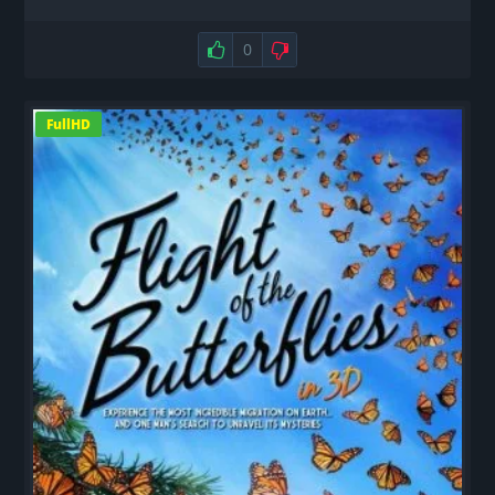
Нравится
0
Не нравится
FullHD