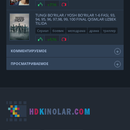
2020
Нравится
+726
Не нравится
TUNGI BO'RILAR / YOSH BO'RILAR 1-6 FASL 93,
94, 95, 96, 97,98, 99, 100 FINAL QISMLAR UZBEK
TILIDA
Сериал
боевик
мелодрама
драма
триллер
фэнтези
США
2011
Нравится
+576
Не нравится
КОММЕНТИРУЕМОЕ
ПРОСМАТРИВАЕМОЕ