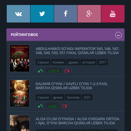
РЕЙТИНГОВОЕ
ABDULHAMID SO'NGI IMPERATOR 545, 546, 547,
548, 549, 550, 551 FINAL QISMLAR UZBEK TILIDA
Сериал
боевик
драма
история
2017
Нравится
+1019
Не нравится
KALMAR O'YINI / XAVFLI O'YIN 1-2-3-FASL
BARCHA QISMLAR UZBEK TILIDA
Сериал
драма
триллер
2021
Нравится
+848
Не нравится
ALISA O'LIM O'YINIDA / ALISA CHEGARA ORTIDA
/ AJAL O'YINI BARCHA QISMLAR UZBEK TILIDA