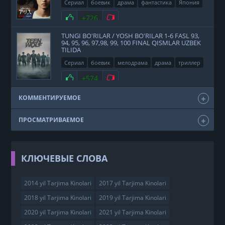
Сериал
боевик
драма
фантастика
Япония
2020
Нравится
+726
Не нравится
TUNGI BO'RILAR / YOSH BO'RILAR 1-6 FASL 93,
94, 95, 96, 97,98, 99, 100 FINAL QISMLAR UZBEK
TILIDA
Сериал
боевик
мелодрама
драма
триллер
фэнтези
США
2011
Нравится
+574
Не нравится
КОММЕНТИРУЕМОЕ
ПРОСМАТРИВАЕМОЕ
КЛЮЧЕВЫЕ СЛОВА
2014 yil Tarjima Kinolari
2017 yil Tarjima Kinolari
2018 yil Tarjima Kinolari
2019 yil Tarjima Kinolari
2020 yil Tarjima Kinolari
2021 yil Tarjima Kinolari