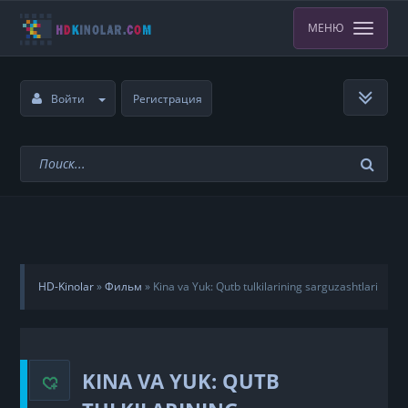
МЕНЮ
Войти
Регистрация
HD-Kinolar
»
Фильм
»
Kina va Yuk: Qutb tulkilarining sarguzashtlari
/ Kina va Yuk, Arktika tulkilari Uzbek Tilida
KINA VA YUK: QUTB