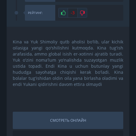
Нравится
-3
Не нравится
РЕЙТИНГ:
Kina va Yuk Shimoliy qutb aholisi bo'lib, ular kichik
oilasiga yangi qo'shilishni kutmoqda. Kina tug'ish
arafasida, ammo global isish er-xotinni ajratib turadi.
Yuk o'zini noma'lum yo'nalishda suzayotgan muzlik
ustida topadi. Endi Kina u uchun butunlay yangi
hududga sayohatga chiqishi kerak bo'ladi. Kina
bolalar tug'ishidan oldin oila yana birlasha oladimi va
endi Yukani qidirishni davom ettira olmaydi
СМОТРЕТЬ ОНЛАЙН