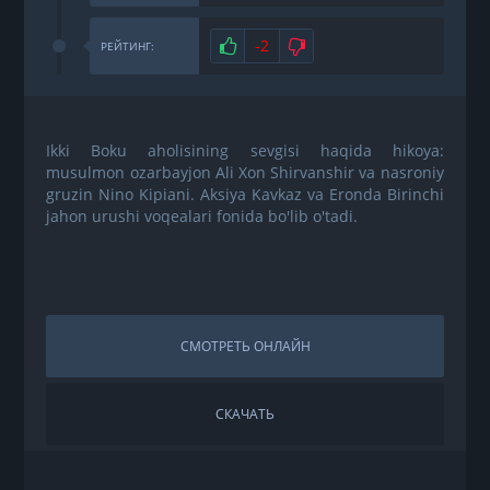
Нравится
-2
Не нравится
РЕЙТИНГ:
Ikki Boku aholisining sevgisi haqida hikoya:
musulmon ozarbayjon Ali Xon Shirvanshir va nasroniy
gruzin Nino Kipiani. Aksiya Kavkaz va Eronda Birinchi
jahon urushi voqealari fonida bo'lib o'tadi.
СМОТРЕТЬ ОНЛАЙН
СКАЧАТЬ