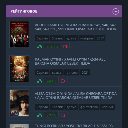
РЕЙТИНГОВОЕ
ABDULHAMID SO'NGI IMPERATOR 545, 546, 547,
548, 549, 550, 551 FINAL QISMLAR UZBEK TILIDA
Сериал
боевик
драма
история
2017
Нравится
+1019
Не нравится
KALMAR O'YINI / XAVFLI O'YIN 1-2-3-FASL
BARCHA QISMLAR UZBEK TILIDA
Сериал
драма
триллер
2021
Нравится
+848
Не нравится
ALISA O'LIM O'YINIDA / ALISA CHEGARA ORTIDA
/ AJAL O'YINI BARCHA QISMLAR UZBEK TILIDA
Сериал
боевик
драма
фантастика
Япония
2020
Нравится
+726
Не нравится
TUNGI BO'RILAR / YOSH BO'RILAR 1-6 FASL 93,