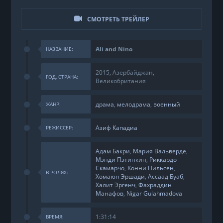
СМОТРЕТЬ ТРЕЙЛЕР
Ali and Nino
НАЗВАНИЕ:
2015, Азербайджан,
ГОД, СТРАНА:
Великобритания
драма
,
мелодрама
,
военный
ЖАНР:
Азиф Кападиа
РЕЖИССЕР:
Адам Бакри
,
Мария Вальверде
,
Мэнди Пэтинкин
,
Риккардо
Скамарчо
,
Конни Нильсен
,
В РОЛЯХ:
Хомаюн Эршади
,
Ассаад Буаб
,
Халит Эргенч
,
Фахраддин
Манафов
,
Nigar Gulahmadova
1:31:14
ВРЕМЯ: