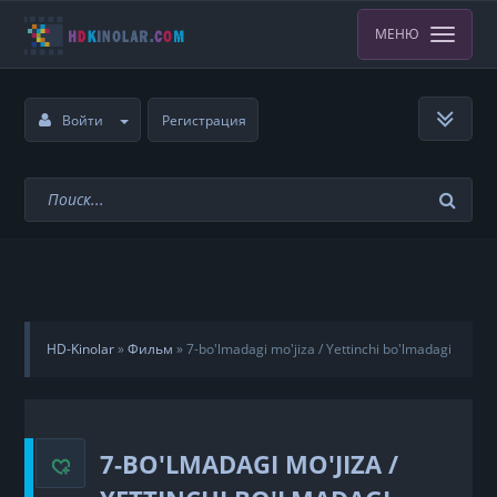
МЕНЮ
Войти
Регистрация
HD-Kinolar
»
Фильм
»
7-bo'lmadagi mo'jiza / Yettinchi bo'lmadagi
mo'jiza Uzbek Tilida
7-BO'LMADAGI MO'JIZA /