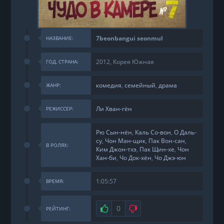
7beonbangui seonmul
НАЗВАНИЕ:
2012, Корея Южная
ГОД, СТРАНА:
комедия
,
семейный
,
драма
ЖАНР:
Ли Хван-гён
РЕЖИССЕР:
Рю Сын-нён
,
Каль Со-вон
,
О Даль-
су
,
Чон Ман-щик
,
Пак Вон-сан
,
В РОЛЯХ:
Ким Джон-тхэ
,
Пак Щин-хе
,
Чон
Хан-би
,
Чо Док-хён
,
Чо Джэ-юн
1:05:57
ВРЕМЯ:
Нравится
0
Не нравится
РЕЙТИНГ: