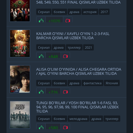
548, 549, 550, 551 FINAL QISMLAR UZBEK TILIDA
Сериал
боевик
драма
история
2017
Нравится
+1020
Не нравится
KALMAR O'YINI / XAVFLI O'YIN 1-2-3-FASL
BARCHA QISMLAR UZBEK TILIDA
Сериал
драма
триллер
2021
Нравится
+848
Не нравится
ALISA O'LIM O'YINIDA / ALISA CHEGARA ORTIDA
/ AJAL O'YINI BARCHA QISMLAR UZBEK TILIDA
Сериал
боевик
драма
фантастика
Япония
2020
Нравится
+726
Не нравится
TUNGI BO'RILAR / YOSH BO'RILAR 1-6 FASL 93,
94, 95, 96, 97,98, 99, 100 FINAL QISMLAR UZBEK
TILIDA
Сериал
боевик
мелодрама
драма
триллер
фэнтези
США
2011
Нравится
+580
Не нравится