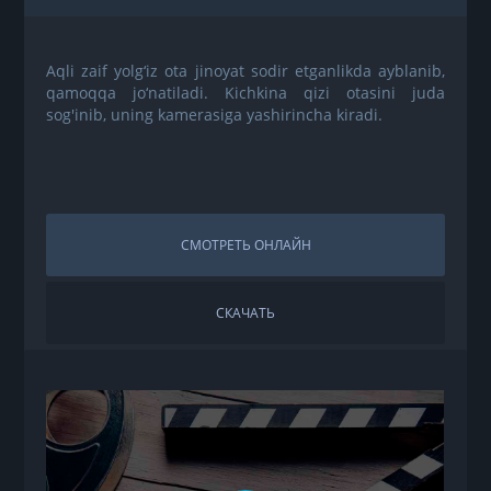
Aqli zaif yolg‘iz ota jinoyat sodir etganlikda ayblanib,
qamoqqa jo‘natiladi. Kichkina qizi otasini juda
sog'inib, uning kamerasiga yashirincha kiradi.
СМОТРЕТЬ ОНЛАЙН
СКАЧАТЬ