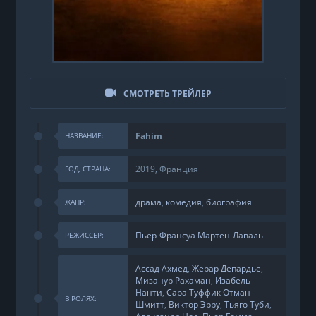
СМОТРЕТЬ ТРЕЙЛЕР
Fahim
НАЗВАНИЕ:
2019, Франция
ГОД, СТРАНА:
драма
,
комедия
,
биография
ЖАНР:
Пьер-Франсуа Мартен-Лаваль
РЕЖИССЕР:
Ассад Ахмед
,
Жерар Депардье
,
Мизанур Рахаман
,
Изабель
Нанти
,
Сара Туффик Отман-
В РОЛЯХ:
Шмитт
,
Виктор Эрру
,
Тьяго Туби
,