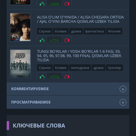
Нравится
+848
Не нравится
ALISA O'LIM O'YINIDA / ALISA CHEGARA ORTIDA
/ AJAL O'YINI BARCHA QISMLAR UZBEK TILIDA
Сериал
боевик
драма
фантастика
Япония
2020
Нравится
+726
Не нравится
TUNGI BO'RILAR / YOSH BO'RILAR 1-6 FASL 93,
94, 95, 96, 97,98, 99, 100 FINAL QISMLAR UZBEK
TILIDA
Сериал
боевик
мелодрама
драма
триллер
фэнтези
США
2011
Нравится
+574
Не нравится
КОММЕНТИРУЕМОЕ
ПРОСМАТРИВАЕМОЕ
КЛЮЧЕВЫЕ СЛОВА