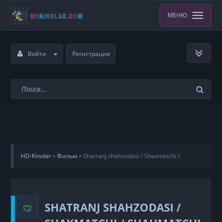
МЕНЮ
Войти
Регистрация
HD-Kinolar
»
Фильм
»
Shatranj shahzodasi / Shaxmatchi /
Shahmatchi Uzbek tilida
SHATRANJ SHAHZODASI /