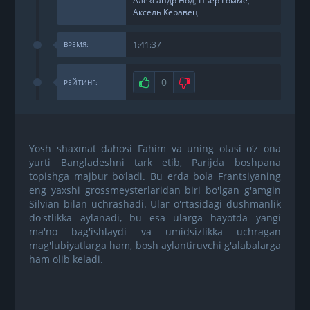
Александр Нод
,
Пьер Гомме
,
Аксель Керавец
1:41:37
ВРЕМЯ:
Нравится
0
Не нравится
РЕЙТИНГ:
Yosh shaxmat dahosi Fahim va uning otasi o‘z ona
yurti Bangladeshni tark etib, Parijda boshpana
topishga majbur bo‘ladi. Bu erda bola Frantsiyaning
eng yaxshi grossmeysterlaridan biri bo'lgan g'amgin
Silvian bilan uchrashadi. Ular o'rtasidagi dushmanlik
do'stlikka aylanadi, bu esa ularga hayotda yangi
ma'no bag'ishlaydi va umidsizlikka uchragan
mag'lubiyatlarga ham, bosh aylantiruvchi g'alabalarga
ham olib keladi.