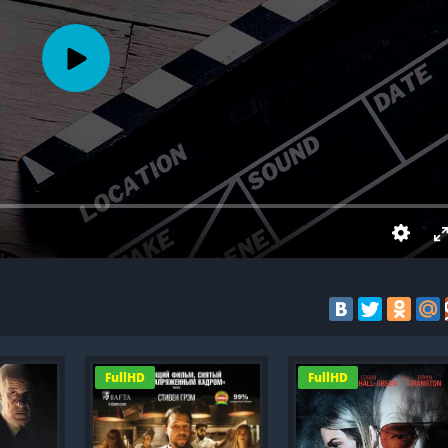
FullHD
FullHD