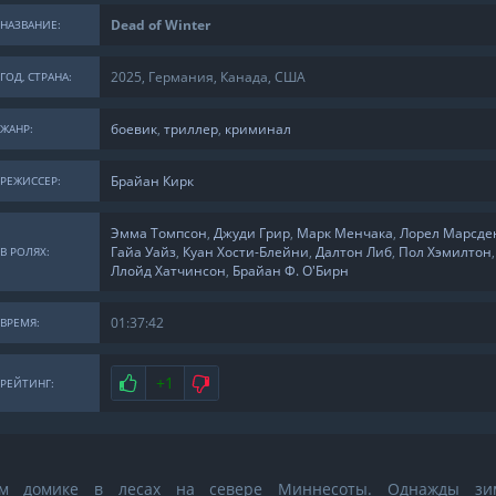
Dead of Winter
НАЗВАНИЕ:
2025, Германия, Канада, США
ГОД, СТРАНА:
боевик
,
триллер
,
криминал
ЖАНР:
Брайан Кирк
РЕЖИССЕР:
Эмма Томпсон
,
Джуди Грир
,
Марк Менчака
,
Лорел Марсде
Гайа Уайз
,
Куан Хости-Блейни
,
Далтон Либ
,
Пол Хэмилтон
,
В РОЛЯХ:
Ллойд Хатчинсон
,
Брайан Ф. О'Бирн
01:37:42
ВРЕМЯ:
Нравится
+1
Не нравится
РЕЙТИНГ:
ом домике в лесах на севере Миннесоты. Однажды зи