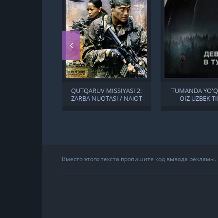
QUTQARUV MISSIYASI 2:
TUMANDA YO'
ZARBA NUQTASI / NAJOT
QIZ UZBEK TI
MISSIYASI 2: TA'SIR
NUQTASI UZBEK TILIDA
Вместо этого текста пропишите код вывода рекламы.