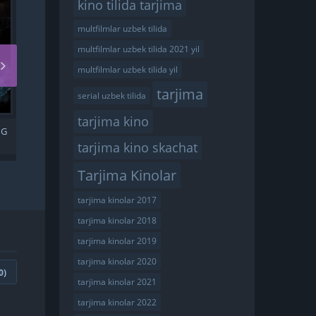
kino tilida tarjima
multfilmlar uzbek tilida
multfilmlar uzbek tilida 2021 yil
multfilmlar uzbek tilida yil
tarjima
serial uzbek tilida
tarjima kino
NG
R NUQTASI / NUQTA R
UZBEK TILIDA
tarjima kino skachat
Tarjima Kinolar
tarjima kinolar 2017
tarjima kinolar 2018
tarjima kinolar 2019
tarjima kinolar 2020
0
)
tarjima kinolar 2021
tarjima kinolar 2022