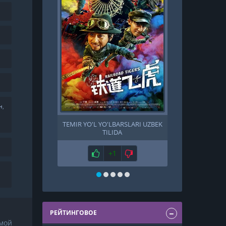
н
,
TEMIR YO'L YO'LBARSLARI UZBEK
CHOLIQUSHI 1
TILIDA
[FINAL] 
Нравится
+1
Не нравится
Нр
РЕЙТИНГОВОЕ
мой