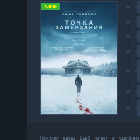
FullHD
Пожилая вдова Барб живёт в удалённ