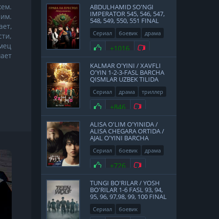
ем.
ABDULHAMID SO'NGI
IMPERATOR 545, 546, 547,
ним.
548, 549, 550, 551 FINAL
ает,
QISMLAR UZBEK TILIDA
Сериал
боевик
драма
ти,
история
2017
мец
Нравится
+1016
Не нравится
ает
KALMAR O'YINI / XAVFLI
O'YIN 1-2-3-FASL BARCHA
QISMLAR UZBEK TILIDA
Сериал
драма
триллер
2021
Нравится
+846
Не нравится
ALISA O'LIM O'YINIDA /
ALISA CHEGARA ORTIDA /
AJAL O'YINI BARCHA
QISMLAR UZBEK TILIDA
Сериал
боевик
драма
фантастика
Япония
Нравится
+726
Не нравится
2020
TUNGI BO'RILAR / YOSH
BO'RILAR 1-6 FASL 93, 94,
95, 96, 97,98, 99, 100 FINAL
QISMLAR UZBEK TILIDA
Сериал
боевик