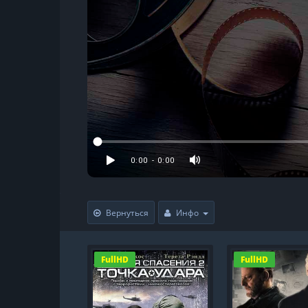
Вернуться
Инфо
FullHD
FullHD