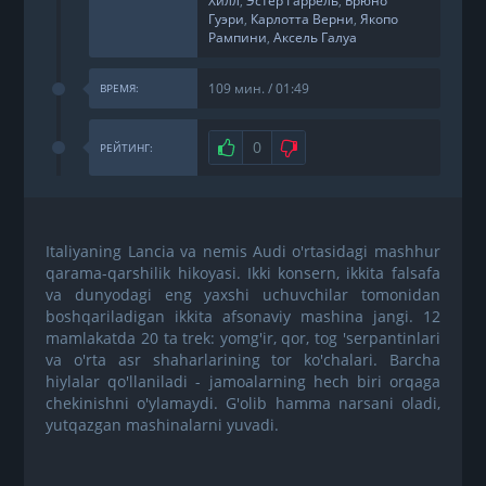
Хилл
,
Эстер Гаррель
,
Брюно
Гуэри
,
Карлотта Верни
,
Якопо
Рампини
,
Аксель Галуа
109 мин. / 01:49
ВРЕМЯ:
Нравится
0
Не нравится
РЕЙТИНГ:
Italiyaning Lancia va nemis Audi o'rtasidagi mashhur
qarama-qarshilik hikoyasi. Ikki konsern, ikkita falsafa
va dunyodagi eng yaxshi uchuvchilar tomonidan
boshqariladigan ikkita afsonaviy mashina jangi. 12
mamlakatda 20 ta trek: yomg'ir, qor, tog 'serpantinlari
va o'rta asr shaharlarining tor ko'chalari. Barcha
hiylalar qo'llaniladi - jamoalarning hech biri orqaga
chekinishni o'ylamaydi. G'olib hamma narsani oladi,
yutqazgan mashinalarni yuvadi.