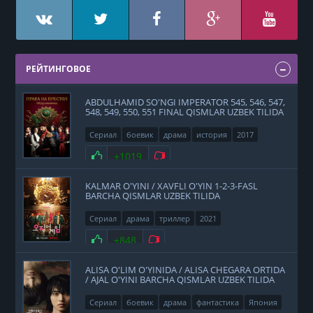
РЕЙТИНГОВОЕ
ABDULHAMID SO'NGI IMPERATOR 545, 546, 547,
548, 549, 550, 551 FINAL QISMLAR UZBEK TILIDA
Сериал
боевик
драма
история
2017
Нравится
+1019
Не нравится
KALMAR O'YINI / XAVFLI O'YIN 1-2-3-FASL
BARCHA QISMLAR UZBEK TILIDA
Сериал
драма
триллер
2021
Нравится
+848
Не нравится
ALISA O'LIM O'YINIDA / ALISA CHEGARA ORTIDA
/ AJAL O'YINI BARCHA QISMLAR UZBEK TILIDA
Сериал
боевик
драма
фантастика
Япония