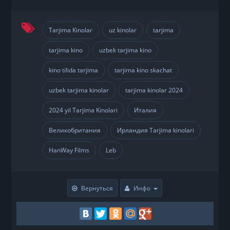
Tarjima Kinolar
uz kinolar
tarjima
,
,
,
tarjima kino
uzbek tarjima kino
,
,
kino tilida tarjima
tarjima kino skachat
,
,
uzbek tarjima kinolar
tarjima kinolar 2024
,
,
2024 yil Tarjima Kinolari
Италия
,
,
Великобритания
Ирландия Tarjima kinolari
,
,
HanWay Films
Leb
,
Вернуться
Инфо