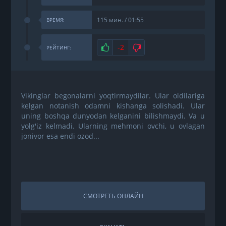
115 мин. / 01:55
ВРЕМЯ:
Нравится
-2
Не нравится
РЕЙТИНГ:
Vikinglar begonalarni yoqtirmaydilar. Ular oldilariga
kelgan notanish odamni kishanga solishadi. Ular
uning boshqa dunyodan kelganini bilishmaydi. Va u
yolg'iz kelmadi. Ularning mehmoni ovchi, u ovlagan
jonivor esa endi ozod...
СМОТРЕТЬ ОНЛАЙН