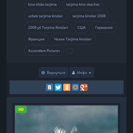
kino tilida tarjima
tarjima kino skachat
,
,
uzbek tarjima kinolar
tarjima kinolar 2008
,
,
2008 yil Tarjima Kinolari
США
Германия
,
,
,
Франция
Чехия Tarjima kinolari
,
,
Ascendant Pictures
,
Вернуться
Инфо
HD