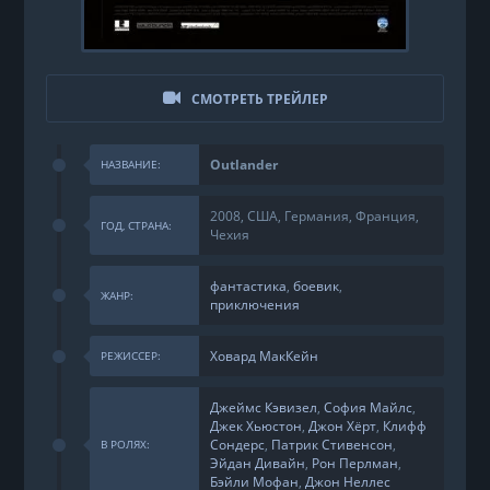
СМОТРЕТЬ ТРЕЙЛЕР
Outlander
НАЗВАНИЕ:
2008, США, Германия, Франция,
ГОД, СТРАНА:
Чехия
фантастика
,
боевик
,
ЖАНР:
приключения
Ховард МакКейн
РЕЖИССЕР:
Джеймс Кэвизел
,
София Майлс
,
Джек Хьюстон
,
Джон Хёрт
,
Клифф
Сондерс
,
Патрик Стивенсон
,
В РОЛЯХ:
Эйдан Дивайн
,
Рон Перлман
,
Бэйли Мофан
,
Джон Неллес