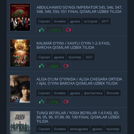
ABDULHAMID SO'NGI IMPERATOR 545, 546, 547,
548, 549, 550, 551 FINAL QISMLAR UZBEK TILIDA
Сериал
боевик
драма
история
2017
Нравится
+1023
Не нравится
KALMAR O'YINI / XAVFLI O'YIN 1-2-3-FASL
BARCHA QISMLAR UZBEK TILIDA
Сериал
драма
триллер
2021
Нравится
+848
Не нравится
ALISA O'LIM O'YINIDA / ALISA CHEGARA ORTIDA
/ AJAL O'YINI BARCHA QISMLAR UZBEK TILIDA
Сериал
боевик
драма
фантастика
Япония
2020
Нравится
+726
Не нравится
TUNGI BO'RILAR / YOSH BO'RILAR 1-6 FASL 93,
94, 95, 96, 97,98, 99, 100 FINAL QISMLAR UZBEK
TILIDA
Сериал
боевик
мелодрама
драма
триллер