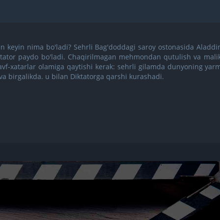
n keyin nima bo'ladi? Sehrli Bag'doddagi saroy ostonasida Aladdi
Diktator paydo bo'ladi. Chaqirilmagan mehmondan qutulish va mali
vf-xatarlar olamiga qaytishi kerak: sehrli gilamda dunyoning yar
g va birgalikda. u bilan Diktatorga qarshi kurashadi.