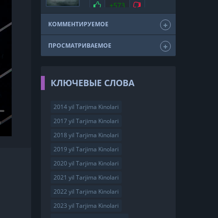
мелодрама
драма
Нравится
+573
Не нравится
триллер
фэнтези
США
2011
КОММЕНТИРУЕМОЕ
ПРОСМАТРИВАЕМОЕ
КЛЮЧЕВЫЕ СЛОВА
2014 yil Tarjima Kinolari
2017 yil Tarjima Kinolari
2018 yil Tarjima Kinolari
2019 yil Tarjima Kinolari
2020 yil Tarjima Kinolari
2021 yil Tarjima Kinolari
2022 yil Tarjima Kinolari
2023 yil Tarjima Kinolari