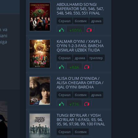
ABDULHAMID SO'NGI
IMPERATOR 545, 546, 547,
548, 549, 550, 551 FINAL
QISMLAR UZBEK TILIDA
Сериал
боевик
драма
история
2017
n va
Нравится
+1016
Не нравится
kani
KALMAR O'YINI / XAVFLI
miga
O'YIN 1-2-3-FASL BARCHA
QISMLAR UZBEK TILIDA
Сериал
драма
триллер
2021
Нравится
+846
Не нравится
ALISA O'LIM O'YINIDA /
ALISA CHEGARA ORTIDA /
AJAL O'YINI BARCHA
QISMLAR UZBEK TILIDA
Сериал
боевик
драма
фантастика
Япония
Нравится
+726
Не нравится
2020
TUNGI BO'RILAR / YOSH
BO'RILAR 1-6 FASL 93, 94,
95, 96, 97,98, 99, 100 FINAL
QISMLAR UZBEK TILIDA
Сериал
боевик