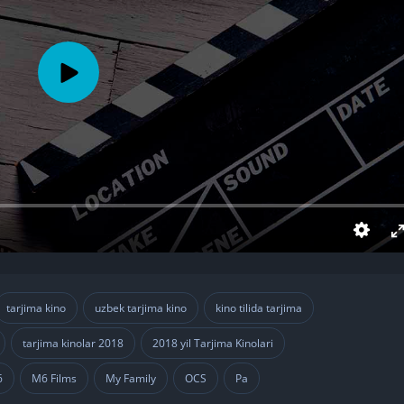
tarjima kino
uzbek tarjima kino
kino tilida tarjima
,
,
,
tarjima kinolar 2018
2018 yil Tarjima Kinolari
,
,
,
6
M6 Films
My Family
OCS
Pa
,
,
,
,