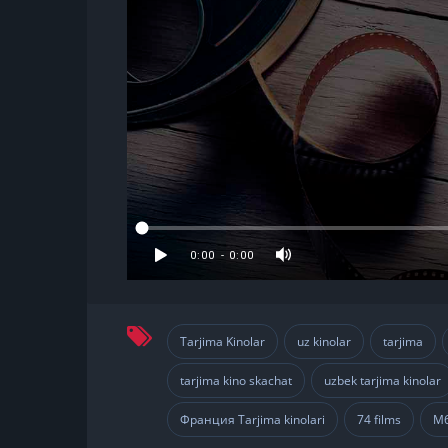
Tarjima Kinolar
uz kinolar
tarjima
,
,
,
tarjima kino skachat
uzbek tarjima kinolar
,
Франция Tarjima kinolari
74 films
M
,
,