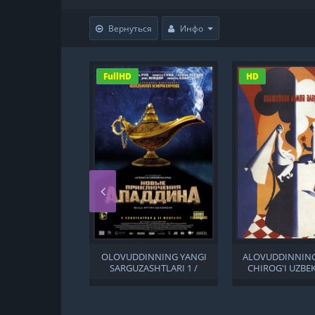
Вернуться
Инфо
FullHD
HD
OLOVUDDINNING YANGI
ALOVUDDINNING
SARGUZASHTLARI 1 /
CHIROG'I UZBEK
ALOVUDDINNING YANGI
SARGUZASHTLARI 1 UZBEK
TILIDA