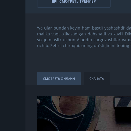
СМОТРЕТЬ ТРЕЙЛЕР
'Va ular bundan keyin ham baxtli yashashdi' da
malika vaqt o'tkazadigan dahshatli va xavfli 
yo'qotmaslik uchun Aladdin sarguzashtlar va xa
uchib, Sehrli chiroqni, uning do'sti Jinini topin
СМОТРЕТЬ ОНЛАЙН
СКАЧАТЬ