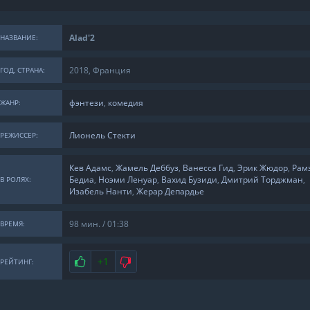
Alad'2
НАЗВАНИЕ:
2018, Франция
ГОД, СТРАНА:
фэнтези
,
комедия
ЖАНР:
Лионель Стекти
РЕЖИССЕР:
Кев Адамс
,
Жамель Деббуз
,
Ванесса Гид
,
Эрик Жюдор
,
Рам
Бедиа
,
Ноэми Ленуар
,
Вахид Бузиди
,
Дмитрий Торджман
,
В РОЛЯХ:
Изабель Нанти
,
Жерар Депардье
98 мин. / 01:38
ВРЕМЯ:
Нравится
+1
Не нравится
РЕЙТИНГ: