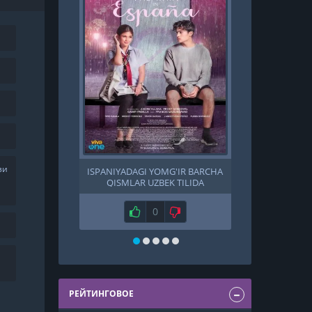
зи
ISPANIYADAGI YOMG'IR BARCHA
YORDAMGA,
QISMLAR UZBEK TILIDA
T
Нравится
0
Не нравится
Н
РЕЙТИНГОВОЕ