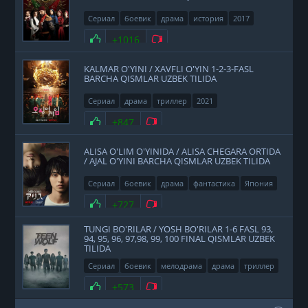
Сериал
боевик
драма
история
2017
Нравится
+1016
Не нравится
KALMAR O'YINI / XAVFLI O'YIN 1-2-3-FASL
BARCHA QISMLAR UZBEK TILIDA
Сериал
драма
триллер
2021
Нравится
+847
Не нравится
ALISA O'LIM O'YINIDA / ALISA CHEGARA ORTIDA
/ AJAL O'YINI BARCHA QISMLAR UZBEK TILIDA
Сериал
боевик
драма
фантастика
Япония
2020
Нравится
+727
Не нравится
TUNGI BO'RILAR / YOSH BO'RILAR 1-6 FASL 93,
94, 95, 96, 97,98, 99, 100 FINAL QISMLAR UZBEK
TILIDA
Сериал
боевик
мелодрама
драма
триллер
фэнтези
США
2011
Нравится
+573
Не нравится