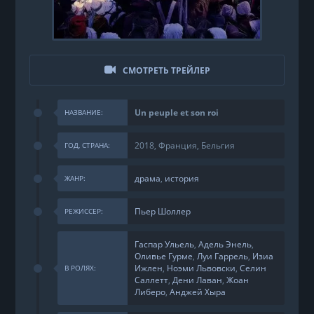
СМОТРЕТЬ ТРЕЙЛЕР
Un peuple et son roi
НАЗВАНИЕ:
2018, Франция, Бельгия
ГОД, СТРАНА:
драма
,
история
ЖАНР:
Пьер Шоллер
РЕЖИССЕР:
Гаспар Ульель
,
Адель Энель
,
Оливье Гурме
,
Луи Гаррель
,
Изиа
Ижлен
,
Ноэми Львовски
,
Селин
В РОЛЯХ:
Саллетт
,
Дени Лаван
,
Жоан
Либеро
,
Анджей Хыра