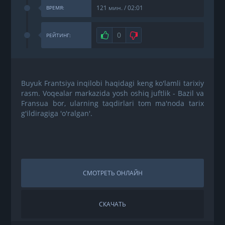
121 мин. / 02:01
ВРЕМЯ:
Нравится
0
Не нравится
РЕЙТИНГ:
Buyuk Frantsiya inqilobi haqidagi keng ko'lamli tarixiy
rasm. Voqealar markazida yosh oshiq juftlik - Bazil va
Fransua bor, ularning taqdirlari tom ma'noda tarix
g'ildiragiga 'o'ralgan'.
СМОТРЕТЬ ОНЛАЙН
СКАЧАТЬ