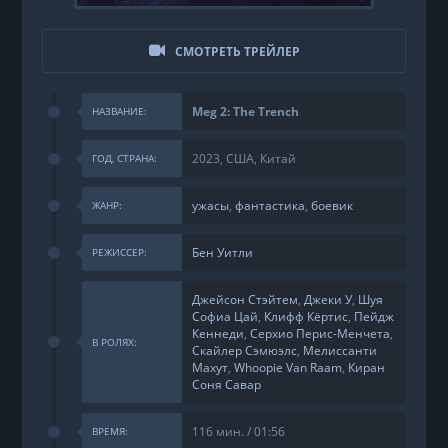
СМОТРЕТЬ ТРЕЙЛЕР
Meg 2: The Trench
НАЗВАНИЕ:
2023, США, Китай
ГОД, СТРАНА:
ужасы
,
фантастика
,
боевик
ЖАНР:
Бен Уитли
РЕЖИССЕР:
Джейсон Стэйтем
,
Джеки У
,
Шуя
Софиа Цай
,
Клифф Кёртис
,
Пейдж
Кеннеди
,
Серхио Перис-Менчета
,
В РОЛЯХ:
Скайлер Сэмюэлс
,
Мелиссанти
Махут
,
Whoopie Van Raam
,
Киран
Соня Савар
116 мин. / 01:56
ВРЕМЯ: