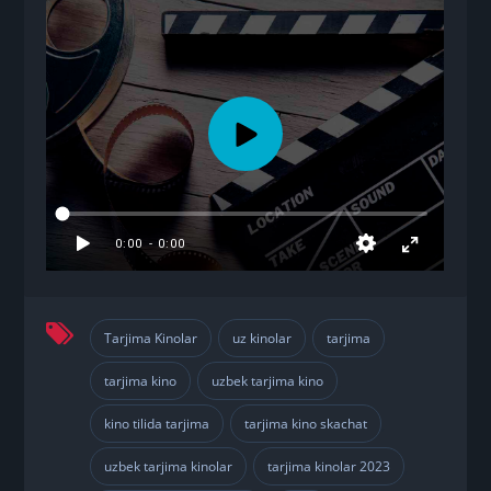
Tarjima Kinolar
uz kinolar
tarjima
,
,
,
tarjima kino
uzbek tarjima kino
,
,
kino tilida tarjima
tarjima kino skachat
,
,
uzbek tarjima kinolar
tarjima kinolar 2023
,
,