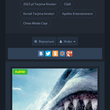
2023 yil Tarjima Kinolari
США
,
,
Китай Tarjima kinolari
Apelles Entertainment
,
,
China Media Capi
Вернуться
Инфо
FullHD