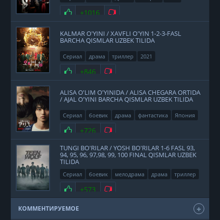
Нравится
+1016
Не нравится
KALMAR O'YINI / XAVFLI O'YIN 1-2-3-FASL
BARCHA QISMLAR UZBEK TILIDA
Сериал
драма
триллер
2021
Нравится
+846
Не нравится
ALISA O'LIM O'YINIDA / ALISA CHEGARA ORTIDA
/ AJAL O'YINI BARCHA QISMLAR UZBEK TILIDA
Сериал
боевик
драма
фантастика
Япония
2020
Нравится
+726
Не нравится
TUNGI BO'RILAR / YOSH BO'RILAR 1-6 FASL 93,
94, 95, 96, 97,98, 99, 100 FINAL QISMLAR UZBEK
TILIDA
Сериал
боевик
мелодрама
драма
триллер
фэнтези
США
2011
Нравится
+573
Не нравится
КОММЕНТИРУЕМОЕ