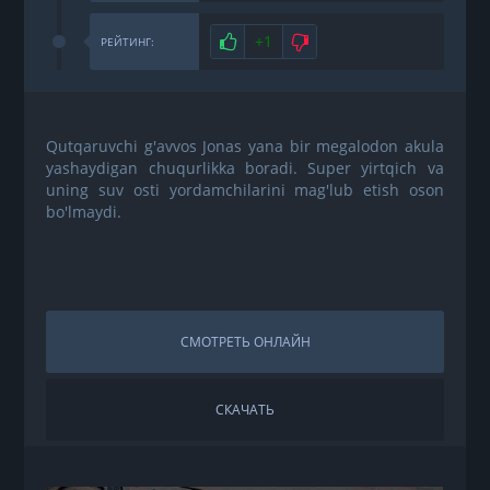
Нравится
+1
Не нравится
РЕЙТИНГ:
Qutqaruvchi g'avvos Jonas yana bir megalodon akula
yashaydigan chuqurlikka boradi. Super yirtqich va
uning suv osti yordamchilarini mag'lub etish oson
bo'lmaydi.
СМОТРЕТЬ ОНЛАЙН
СКАЧАТЬ