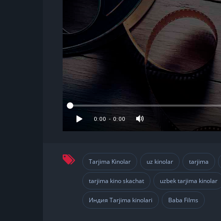
Tarjima Kinolar
uz kinolar
tarjima
,
,
,
tarjima kino skachat
uzbek tarjima kinolar
,
Индия Tarjima kinolari
Baba Films
,