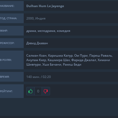
Dulhan Hum Le Jayenge
НАЗВАНИЕ:
2000, Индия
ГОД, СТРАНА:
драма
,
мелодрама
,
комедия
ЖАНР:
Дэвид Дхаван
РЕЖИССЕР:
Салман Кхан
,
Каришма Капур
,
Ом Пури
,
Пареш Раваль
,
Анупам Кхер
,
Кашмира Шах
,
Фарида Джалал
,
Химани
В РОЛЯХ:
Шивпури
,
Уша Бачани
,
Ракеш Беди
140 мин. / 02:20
ВРЕМЯ:
Нравится
0
Не нравится
РЕЙТИНГ: