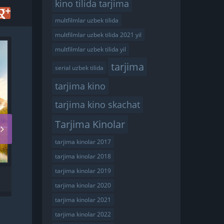
kino tilida tarjima
multfilmlar uzbek tilida
multfilmlar uzbek tilida 2021 yil
FullHD
multfilmlar uzbek tilida yil
tarjima
serial uzbek tilida
tarjima kino
tarjima kino skachat
Tarjima Kinolar
tarjima kinolar 2017
tarjima kinolar 2018
tarjima kinolar 2019
YETIM BROKLIN UZBEK
TILIDA
tarjima kinolar 2020
tarjima kinolar 2021
tarjima kinolar 2022