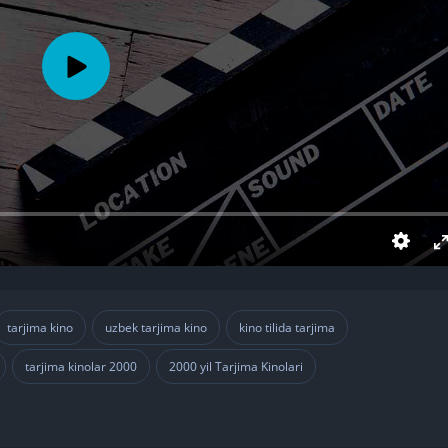
tarjima kino
uzbek tarjima kino
kino tilida tarjima
,
,
,
tarjima kinolar 2000
2000 yil Tarjima Kinolari
,
,
,