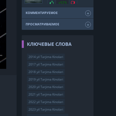
мелодрама
драма
Нравится
+573
Не нравится
триллер
фэнтези
США
2011
КОММЕНТИРУЕМОЕ
ПРОСМАТРИВАЕМОЕ
КЛЮЧЕВЫЕ СЛОВА
2014 yil Tarjima Kinolari
2017 yil Tarjima Kinolari
2018 yil Tarjima Kinolari
2019 yil Tarjima Kinolari
2020 yil Tarjima Kinolari
2021 yil Tarjima Kinolari
2022 yil Tarjima Kinolari
2023 yil Tarjima Kinolari