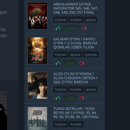
ABDULHAMID SO'NGI
IMPERATOR 545, 546, 547,
lgan
548, 549, 550, 551 FINAL
QISMLAR UZBEK TILIDA
Сериал
боевик
драма
история
2017
Нравится
+1017
Не нравится
ldi.
arga
KALMAR O'YINI / XAVFLI
O'YIN 1-2-3-FASL BARCHA
QISMLAR UZBEK TILIDA
Сериал
драма
триллер
2021
Нравится
+847
Не нравится
ALISA O'LIM O'YINIDA /
ALISA CHEGARA ORTIDA /
AJAL O'YINI BARCHA
QISMLAR UZBEK TILIDA
Сериал
боевик
драма
фантастика
Япония
Нравится
+728
Не нравится
2020
TUNGI BO'RILAR / YOSH
BO'RILAR 1-6 FASL 93, 94,
95, 96, 97,98, 99, 100 FINAL
QISMLAR UZBEK TILIDA
Сериал
боевик