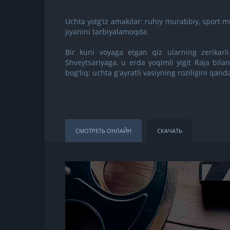
Uchta yolg'iz amakilar: ruhiy murabbiy, sport m
jiyanini tarbiyalamoqda.
Bir kuni voyaga etgan qiz ularning zerikarli
Shveytsariyaga, u erda yoqimli yigit Raja bilan
bog'liq: uchta g'ayratli vasiyning roziligini qanda
СМОТРЕТЬ ОНЛАЙН
СКАЧАТЬ