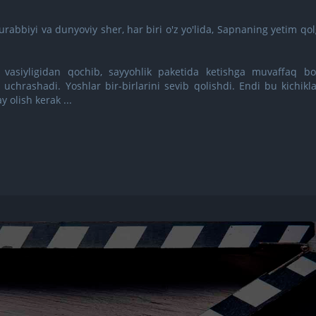
urabbiyi va dunyoviy sher, har biri o'z yo'lida, Sapnaning yetim qo
 vasiyligidan qochib, sayyohlik paketida ketishga muvaffaq bo'
 uchrashadi. Yoshlar bir-birlarini sevib qolishdi. Endi bu kichikl
y olish kerak ...