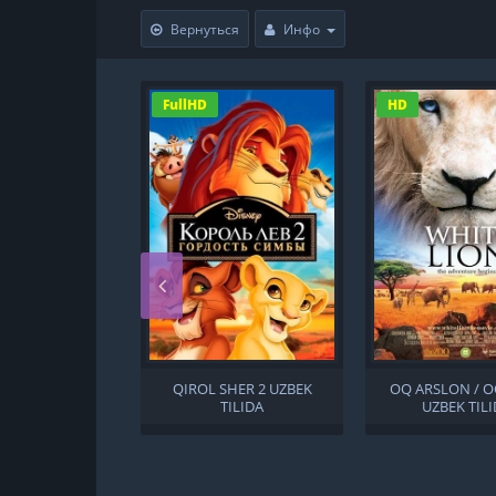
Вернуться
Инфо
FullHD
HD
QIROL SHER 2 UZBEK
OQ ARSLON / O
TILIDA
UZBEK TIL