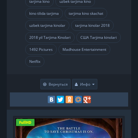
tarjima kino
uzbek tarjima kino
,
,
kino tilida tarjima
tarjima kino skachat
,
,
uzbek tarjima kinolar
tarjima kinolar 2018
,
,
2018 yil Tarjima Kinolari
США Tarjima kinolari
,
,
1492 Pictures
Madhouse Entertainment
,
,
Netflix
Вернуться
Инфо
FullHD