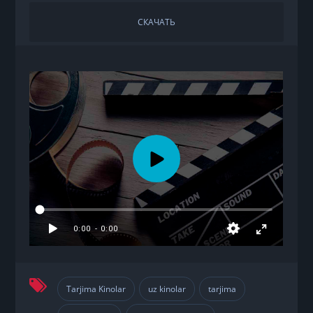
СКАЧАТЬ
Tarjima Kinolar
uz kinolar
tarjima
,
,
,