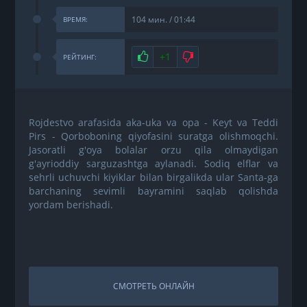
104 мин. / 01:44
ВРЕМЯ:
Нравится
+1
Не нравится
РЕЙТИНГ:
Rojdestvo arafasida aka-uka va opa - Keyt va Teddi
Pirs - Qorboboning qiyofasini suratga olishmoqchi.
Jasoratli g'oya bolalar orzu qila olmaydigan
g'ayrioddiy sarguzashtga aylanadi. Sodiq elflar va
sehrli uchuvchi kiyiklar bilan birgalikda ular Santa-ga
barchaning sevimli bayramini saqlab qolishda
yordam berishadi.
СМОТРЕТЬ ОНЛАЙН