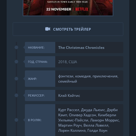
СМОТРЕТЬ ТРЕЙЛЕР
The Christmas Chronicles
НАЗВАНИЕ:
2018, США
ГОД, СТРАНА:
фэнтези
,
комедия
,
приключения
,
ЖАНР:
семейный
Клэй Кэйтис
РЕЖИССЕР:
Курт Рассел
,
Джуда Льюис
,
Дэрби
Кэмп
,
Оливер Хадсон
,
Кимберли
Уильямс-Пэйсли
,
Ламорн Моррис
,
В РОЛЯХ:
Мартин Роуч
,
Велла Ловелл
,
Лорен Коллинз
,
Голди Хоун