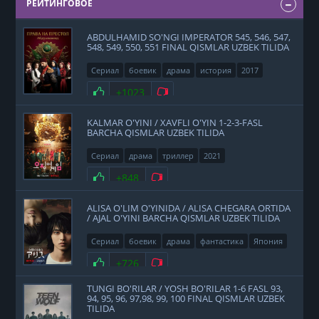
РЕЙТИНГОВОЕ
ABDULHAMID SO'NGI IMPERATOR 545, 546, 547,
548, 549, 550, 551 FINAL QISMLAR UZBEK TILIDA
Сериал
боевик
драма
история
2017
Нравится
+1023
Не нравится
KALMAR O'YINI / XAVFLI O'YIN 1-2-3-FASL
BARCHA QISMLAR UZBEK TILIDA
Сериал
драма
триллер
2021
Нравится
+848
Не нравится
ALISA O'LIM O'YINIDA / ALISA CHEGARA ORTIDA
/ AJAL O'YINI BARCHA QISMLAR UZBEK TILIDA
Сериал
боевик
драма
фантастика
Япония
2020
Нравится
+726
Не нравится
TUNGI BO'RILAR / YOSH BO'RILAR 1-6 FASL 93,
94, 95, 96, 97,98, 99, 100 FINAL QISMLAR UZBEK
TILIDA