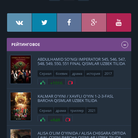
РЕЙТИНГОВОЕ
ABDULHAMID SO'NGI IMPERATOR 545, 546, 547,
548, 549, 550, 551 FINAL QISMLAR UZBEK TILIDA
Сериал
боевик
драма
история
2017
Нравится
+1016
Не нравится
KALMAR O'YINI / XAVFLI O'YIN 1-2-3-FASL
BARCHA QISMLAR UZBEK TILIDA
Сериал
драма
триллер
2021
Нравится
+848
Не нравится
ALISA O'LIM O'YINIDA / ALISA CHEGARA ORTIDA
/ AJAL O'YINI BARCHA QISMLAR UZBEK TILIDA