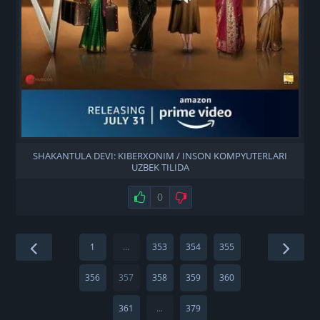
SHAKANTULA DEVI: KIBERXONIM / INSON KOMPYUTERLARI
UZBEK TILIDA
Нравится
0
Не нравится
1
...
353
354
355
356
357
358
359
360
361
...
379