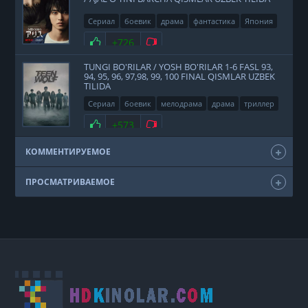
Сериал
боевик
драма
фантастика
Япония
2020
Нравится
+726
Не нравится
TUNGI BO'RILAR / YOSH BO'RILAR 1-6 FASL 93,
94, 95, 96, 97,98, 99, 100 FINAL QISMLAR UZBEK
TILIDA
Сериал
боевик
мелодрама
драма
триллер
фэнтези
США
2011
Нравится
+573
Не нравится
КОММЕНТИРУЕМОЕ
ПРОСМАТРИВАЕМОЕ