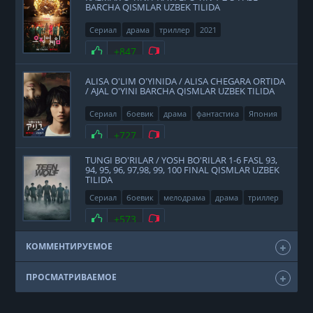
BARCHA QISMLAR UZBEK TILIDA
Сериал
драма
триллер
2021
Нравится
+847
Не нравится
ALISA O'LIM O'YINIDA / ALISA CHEGARA ORTIDA
/ AJAL O'YINI BARCHA QISMLAR UZBEK TILIDA
Сериал
боевик
драма
фантастика
Япония
2020
Нравится
+727
Не нравится
TUNGI BO'RILAR / YOSH BO'RILAR 1-6 FASL 93,
94, 95, 96, 97,98, 99, 100 FINAL QISMLAR UZBEK
TILIDA
Сериал
боевик
мелодрама
драма
триллер
фэнтези
США
2011
Нравится
+573
Не нравится
КОММЕНТИРУЕМОЕ
ПРОСМАТРИВАЕМОЕ