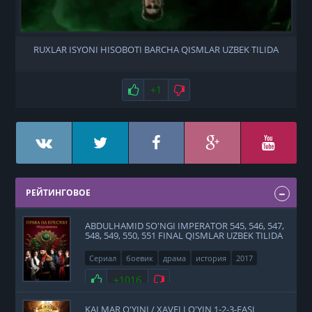
RUXLAR ISYONI HISOBOTI BARCHA QISMLAR UZBEK TILIDA
Нравится
+1
Не нравится
РЕЙТИНГОВОЕ
ABDULHAMID SO'NGI IMPERATOR 545, 546, 547,
548, 549, 550, 551 FINAL QISMLAR UZBEK TILIDA
Сериал
боевик
драма
история
2017
Нравится
+1016
Не нравится
KALMAR O'YINI / XAVFLI O'YIN 1-2-3-FASL