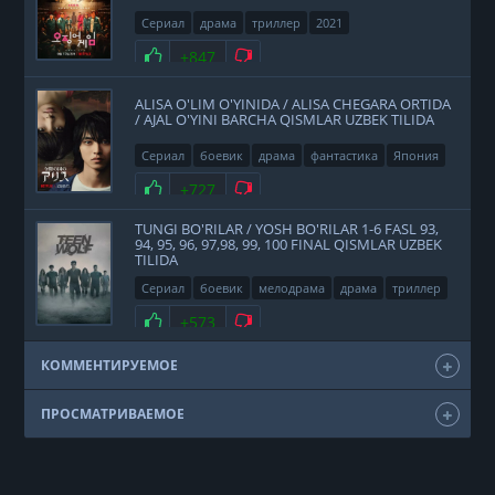
Сериал
драма
триллер
2021
Нравится
+847
Не нравится
ALISA O'LIM O'YINIDA / ALISA CHEGARA ORTIDA
/ AJAL O'YINI BARCHA QISMLAR UZBEK TILIDA
Сериал
боевик
драма
фантастика
Япония
2020
Нравится
+727
Не нравится
TUNGI BO'RILAR / YOSH BO'RILAR 1-6 FASL 93,
94, 95, 96, 97,98, 99, 100 FINAL QISMLAR UZBEK
TILIDA
Сериал
боевик
мелодрама
драма
триллер
фэнтези
США
2011
Нравится
+573
Не нравится
КОММЕНТИРУЕМОЕ
ПРОСМАТРИВАЕМОЕ