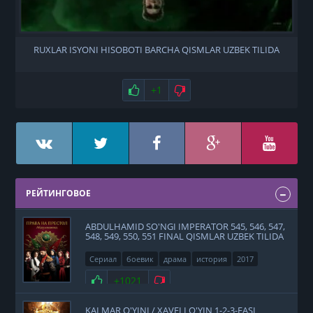
RUXLAR ISYONI HISOBOTI BARCHA QISMLAR UZBEK TILIDA
Нравится
+1
Не нравится
РЕЙТИНГОВОЕ
ABDULHAMID SO'NGI IMPERATOR 545, 546, 547,
548, 549, 550, 551 FINAL QISMLAR UZBEK TILIDA
Сериал
боевик
драма
история
2017
Нравится
+1021
Не нравится
KALMAR O'YINI / XAVFLI O'YIN 1-2-3-FASL