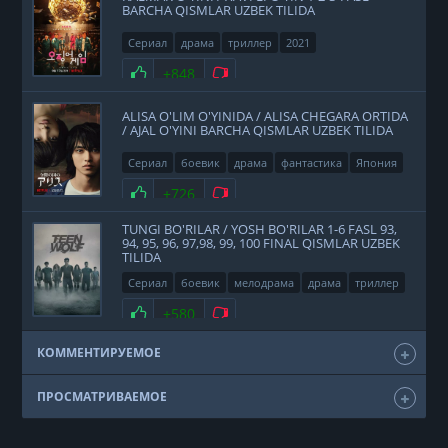
BARCHA QISMLAR UZBEK TILIDA
Сериал
драма
триллер
2021
Нравится
+848
Не нравится
ALISA O'LIM O'YINIDA / ALISA CHEGARA ORTIDA
/ AJAL O'YINI BARCHA QISMLAR UZBEK TILIDA
Сериал
боевик
драма
фантастика
Япония
2020
Нравится
+726
Не нравится
TUNGI BO'RILAR / YOSH BO'RILAR 1-6 FASL 93,
94, 95, 96, 97,98, 99, 100 FINAL QISMLAR UZBEK
TILIDA
Сериал
боевик
мелодрама
драма
триллер
фэнтези
США
2011
Нравится
+580
Не нравится
КОММЕНТИРУЕМОЕ
ПРОСМАТРИВАЕМОЕ