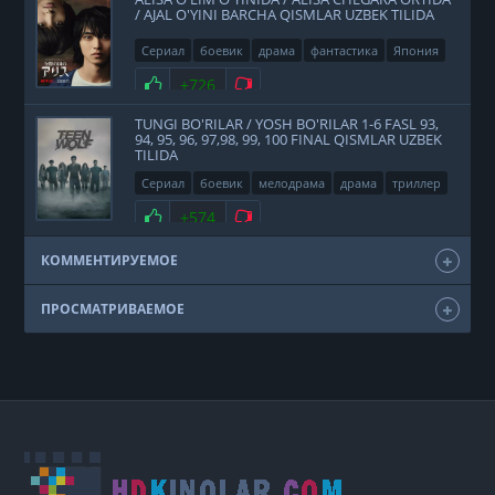
/ AJAL O'YINI BARCHA QISMLAR UZBEK TILIDA
Сериал
боевик
драма
фантастика
Япония
2020
Нравится
+726
Не нравится
TUNGI BO'RILAR / YOSH BO'RILAR 1-6 FASL 93,
94, 95, 96, 97,98, 99, 100 FINAL QISMLAR UZBEK
TILIDA
Сериал
боевик
мелодрама
драма
триллер
фэнтези
США
2011
Нравится
+574
Не нравится
КОММЕНТИРУЕМОЕ
ПРОСМАТРИВАЕМОЕ