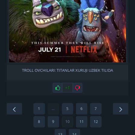
TROLL OVCHILARI: TITANLAR XURUJI UZBEK TILIDA
Нравится
+1
Не нравится
1
...
5
6
7
8
9
10
11
12
13
14