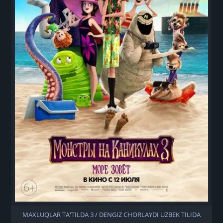
MAXLUQLAR TA'TILDA 3 / DENGIZ CHORLAYDI UZBEK TILIDA