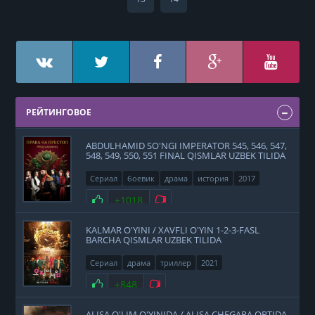
РЕЙТИНГОВОЕ
ABDULHAMID SO'NGI IMPERATOR 545, 546, 547,
548, 549, 550, 551 FINAL QISMLAR UZBEK TILIDA
Сериал
боевик
драма
история
2017
Нравится
+1018
Не нравится
KALMAR O'YINI / XAVFLI O'YIN 1-2-3-FASL
BARCHA QISMLAR UZBEK TILIDA
Сериал
драма
триллер
2021
Нравится
+848
Не нравится
ALISA O'LIM O'YINIDA / ALISA CHEGARA ORTIDA