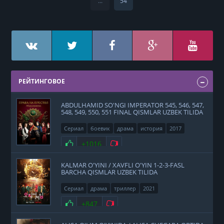
...
54
РЕЙТИНГОВОЕ
ABDULHAMID SO'NGI IMPERATOR 545, 546, 547,
548, 549, 550, 551 FINAL QISMLAR UZBEK TILIDA
Сериал
боевик
драма
история
2017
Нравится
+1016
Не нравится
KALMAR O'YINI / XAVFLI O'YIN 1-2-3-FASL
BARCHA QISMLAR UZBEK TILIDA
Сериал
драма
триллер
2021
Нравится
+847
Не нравится