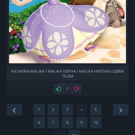
KICHKINA MALIKA / MALIKA SOFIYA / MALIKA HIKOYASI UZBEK
TILIDA
Нравится
0
Не нравится
1
2
3
4
5
6
7
8
9
10