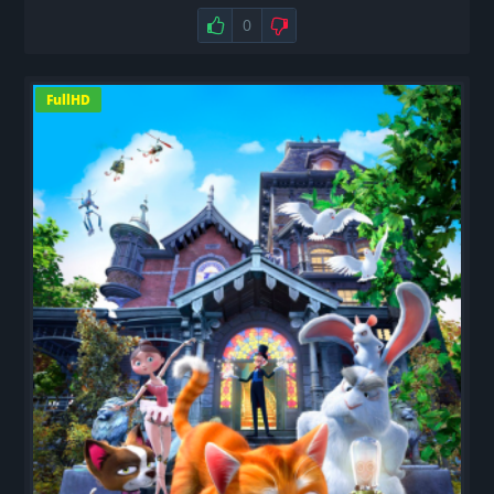
Нравится
0
Не нравится
FullHD