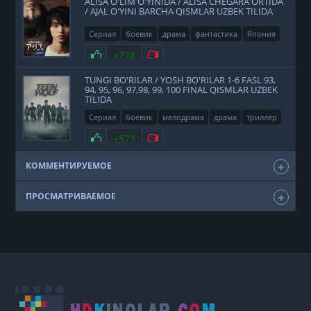
ALISA O'LIM O'YINIDA / ALISA CHEGARA ORTIDA
/ AJAL O'YINI BARCHA QISMLAR UZBEK TILIDA
Сериал
боевик
драма
фантастика
Япония
2020
Нравится
+728
Не нравится
TUNGI BO'RILAR / YOSH BO'RILAR 1-6 FASL 93,
94, 95, 96, 97,98, 99, 100 FINAL QISMLAR UZBEK
TILIDA
Сериал
боевик
мелодрама
драма
триллер
фэнтези
США
2011
Нравится
+573
Не нравится
КОММЕНТИРУЕМОЕ
ПРОСМАТРИВАЕМОЕ