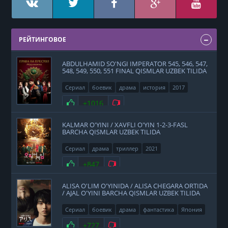
РЕЙТИНГОВОЕ
ABDULHAMID SO'NGI IMPERATOR 545, 546, 547,
548, 549, 550, 551 FINAL QISMLAR UZBEK TILIDA
Сериал
боевик
драма
история
2017
Нравится
+1016
Не нравится
KALMAR O'YINI / XAVFLI O'YIN 1-2-3-FASL
BARCHA QISMLAR UZBEK TILIDA
Сериал
драма
триллер
2021
Нравится
+847
Не нравится
ALISA O'LIM O'YINIDA / ALISA CHEGARA ORTIDA
/ AJAL O'YINI BARCHA QISMLAR UZBEK TILIDA
Сериал
боевик
драма
фантастика
Япония
2020
Нравится
+727
Не нравится