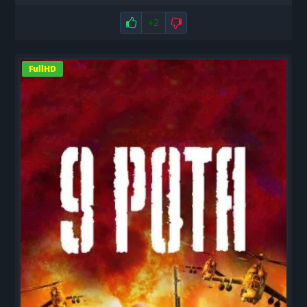
Нравится
+2
Не нравится
FullHD