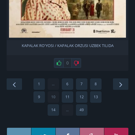
KAPALAK RO'YOSI / KAPALAK ORZUSI UZBEK TILIDA
Нравится
0
Не нравится
1
...
6
7
8
9
10
11
12
13
14
...
49