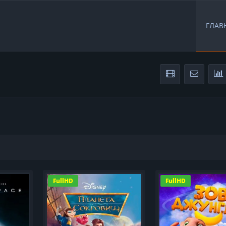
ГЛАВ
FullHD
FullHD