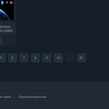
BEGONA
AR UZBEK
Не нравится
5
6
7
8
9
10
...
87
я связь
Правообладателям