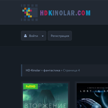
Войти
Регистрация
HD-Kinolar
»
фантастика
» Страница 4
FullHD