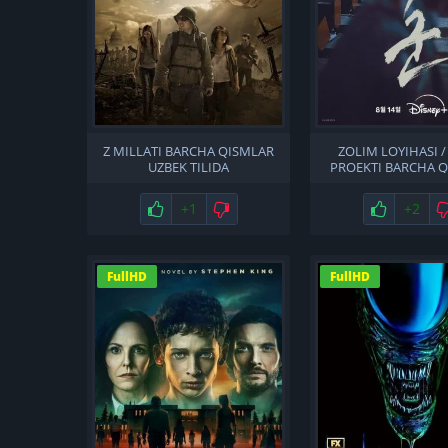
Z MILLATI BARCHA QISMLAR
ZOLIM LOYIHASI /
UZBEK TILIDA
PROEKTI BARCHA 
UZBEK TILID
Нравится
+1
Не нравится
Нравится
+2
FullHD
FullHD