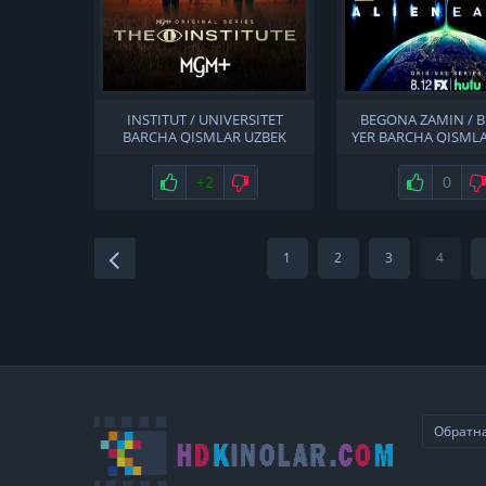
INSTITUT / UNIVERSITET
BEGONA ZAMIN / 
BARCHA QISMLAR UZBEK
YER BARCHA QISML
TILIDA
TILIDA
Нравится
+2
Не нравится
Нравится
0
1
2
3
4
Обратна