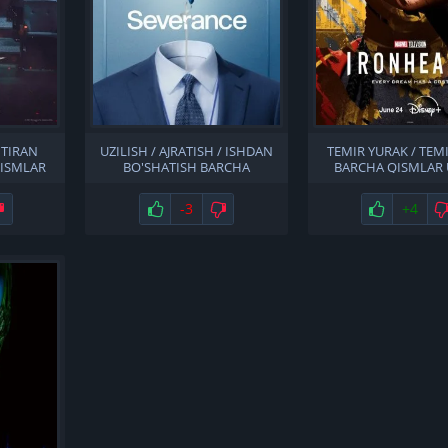
 TIRAN
UZILISH / AJRATISH / ISHDAN
TEMIR YURAK / TEM
QISMLAR
BO'SHATISH BARCHA
BARCHA QISMLAR 
A
QISMLAR UZBEK TILIDA
TILIDA
Не нравится
Нравится
-3
Не нравится
Нравится
+4