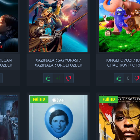
OLGAN
XAZINALAR SAYYORASI /
JUNGLI OVOZI / J
 UZBEK
XAZINALAR OROLI UZBEK
CHAQIRUVI / O'
TILIDA
QO'NG'IROG'I UZBEK
Не нравится
Нравится
+1
Не нравится
Нравится
0
FullHD
FullHD