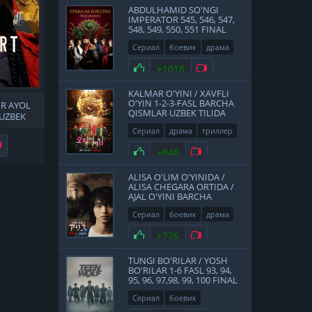
ABDULHAMID SO'NGI
IMPERATOR 545, 546, 547,
548, 549, 550, 551 FINAL
QISMLAR UZBEK TILIDA
Сериал
боевик
драма
история
2017
Нравится
+1018
Не нравится
KALMAR O'YINI / XAVFLI
O'YIN 1-2-3-FASL BARCHA
IR AYOL
QISMLAR UZBEK TILIDA
UZBEK
Сериал
драма
триллер
Не нравится
2021
Нравится
+848
Не нравится
ALISA O'LIM O'YINIDA /
ALISA CHEGARA ORTIDA /
AJAL O'YINI BARCHA
QISMLAR UZBEK TILIDA
Сериал
боевик
драма
фантастика
Япония
Нравится
+726
Не нравится
2020
TUNGI BO'RILAR / YOSH
BO'RILAR 1-6 FASL 93, 94,
95, 96, 97,98, 99, 100 FINAL
QISMLAR UZBEK TILIDA
Сериал
боевик