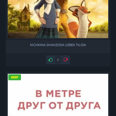
KICHKINA SHAHZODA UZBEK TILIDA
Нравится
0
Не нравится
480P