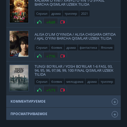
KALMAR O'YINI / XAVFLI O'YIN 1-2-3-FASL
BARCHA QISMLAR UZBEK TILIDA
Сериал
драма
триллер
2021
Нравится
+848
Не нравится
ALISA O'LIM O'YINIDA / ALISA CHEGARA ORTIDA
/ AJAL O'YINI BARCHA QISMLAR UZBEK TILIDA
Сериал
боевик
драма
фантастика
Япония
2020
Нравится
+726
Не нравится
TUNGI BO'RILAR / YOSH BO'RILAR 1-6 FASL 93,
94, 95, 96, 97,98, 99, 100 FINAL QISMLAR UZBEK
TILIDA
Сериал
боевик
мелодрама
драма
триллер
фэнтези
США
2011
Нравится
+573
Не нравится
КОММЕНТИРУЕМОЕ
ПРОСМАТРИВАЕМОЕ